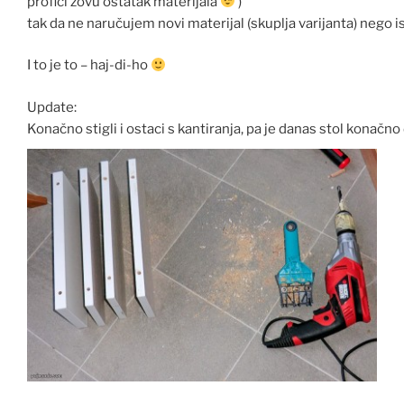
profići zovu ostatak materijala
)
tak da ne naručujem novi materijal (skuplja varijanta) nego is
I to je to – haj-di-ho
Update:
Konačno stigli i ostaci s kantiranja, pa je danas stol konačno