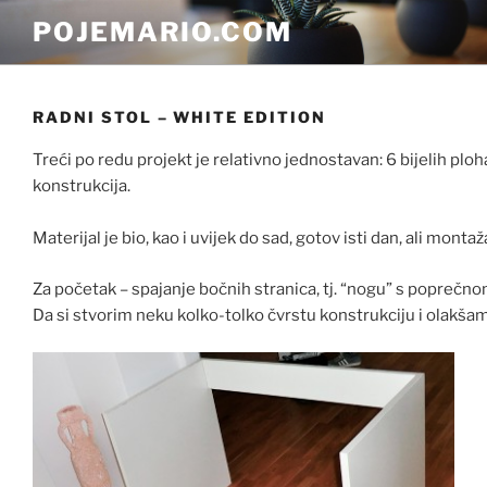
Skip
POJEMARIO.COM
to
content
RADNI STOL – WHITE EDITION
Treći po redu projekt je relativno jednostavan: 6 bijelih ploh
konstrukcija.
Materijal je bio, kao i uvijek do sad, gotov isti dan, ali monta
Za početak – spajanje bočnih stranica, tj. “nogu” s poprečn
Da si stvorim neku kolko-tolko čvrstu konstrukciju i olakša