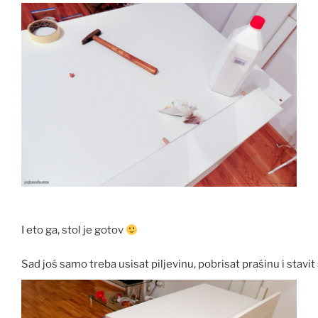
I eto ga, stol je gotov
Sad još samo treba usisat piljevinu, pobrisat prašinu i stavi