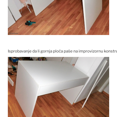
Isprobavanje da li gornja ploča paše na improvizornu konstr