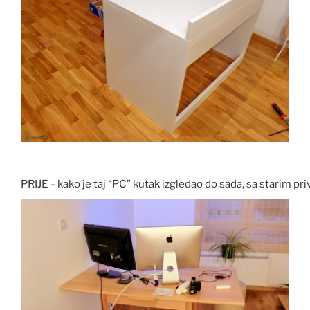
PRIJE – kako je taj “PC” kutak izgledao do sada, sa starim p