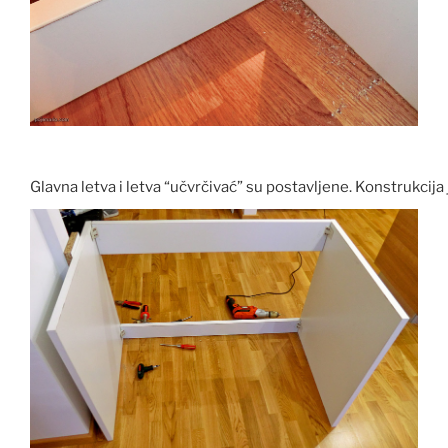
Glavna letva i letva “učvrčivać” su postavljene. Konstrukcija 