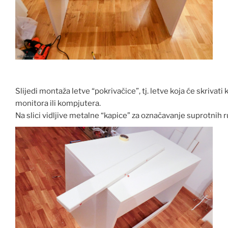
Slijedi montaža letve “pokrivačice”, tj. letve koja će skrivati
monitora ili kompjutera.
Na slici vidljive metalne “kapice” za označavanje suprotnih r