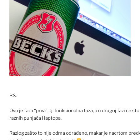
P.S.
Ovo je faza “prva”, tj. funkcionalna faza, a u drugoj fazi će st
raznih punjača i laptopa.
Razlog zašto to nije odma odrađeno, makar je nacrtom predviđ