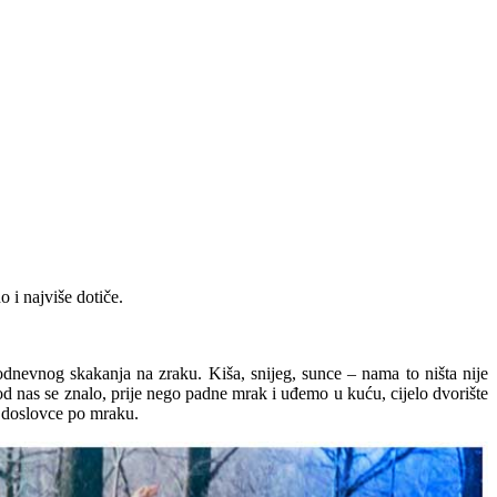
o i najviše dotiče.
dnevnog skakanja na zraku. Kiša, snijeg, sunce – nama to ništa nije
Kod nas se znalo, prije nego padne mrak i uđemo u kuću, cijelo dvorište
lo doslovce po mraku.