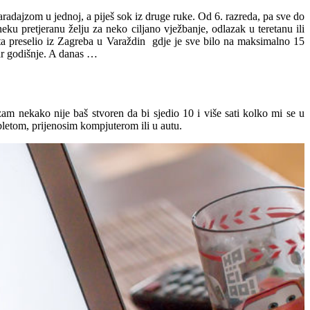
aradajzom u jednoj, a piješ sok iz druge ruke. Od 6. razreda, pa sve do
ku pretjeranu želju za neko ciljano vježbanje, odlazak u teretanu ili
ta preselio iz Zagreba u Varaždin gdje je sve bilo na maksimalno 15
par godišnje. A danas …
zam nekako nije baš stvoren da bi sjedio 10 i više sati kolko mi se u
bletom, prijenosim kompjuterom ili u autu.