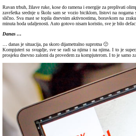
Ravan trbuh, žilave ruke, kose do ramena i energije za preplivati olim
završetka srednje u školu sam se vozio biciklom, listovi na nogama s
slično. Sva mast se topila dnevnim aktivnostima, boravkom na zraku
minuta hoda udaljenosti. Auto gotovo nisam koristio, sve je bilo defa
Danas …
… danas je situacija, pa skoro dijametralno suprotna 🙁
Kompjuteri su svugdje, sve se radi sa njima i na njima. I to je supe
prosjeku dnevno zalomi da provedem za kompjuterom. I to je samo za k