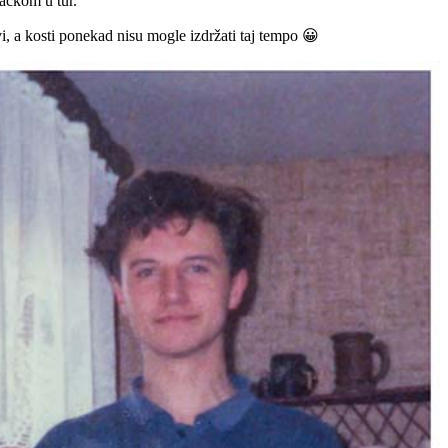
raćkom u tur.
vi, a kosti ponekad nisu mogle izdržati taj tempo 😀