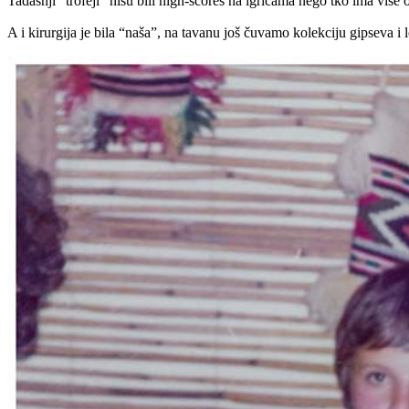
Tadašnji “trofeji” nisu bili high-scores na igricama nego tko ima više
A i kirurgija je bila “naša”, na tavanu još čuvamo kolekciju gipseva i 