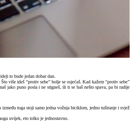
 ideji to bude jedan dobar dan.
Što više ideš “protiv sebe” bolje se osjećaš. Kad kažem “protiv sebe”
imaš jako puno posla i ne stigneš, ili ti se baš nešto spava, pa bi radije
između toga stoji samo jedna vožnja biciklom, jedno tuširanje i svjež
mogu uvijek, eto tolko je jednostavno.