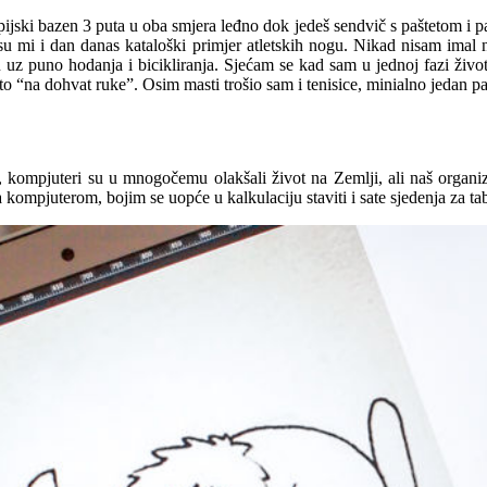
pijski bazen 3 puta u oba smjera leđno dok jedeš sendvič s paštetom i p
u mi i dan danas kataloški primjer atletskih nogu. Nikad nisam imal ne
 uz puno hodanja i bicikliranja. Sjećam se kad sam u jednoj fazi živo
cto “na dohvat ruke”. Osim masti trošio sam i tenisice, minialno jedan 
r, kompjuteri su u mnogočemu olakšali život na Zemlji, ali naš organi
ompjuterom, bojim se uopće u kalkulaciju staviti i sate sjedenja za ta