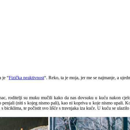
 je “
Fizička neaktivnost
“. Reko, ta je moja, jer me se najmanje, a ujedn
ac, roditelji su muku mučili kako da nas dovsuku u kuću nakon cjelo
o penjali (niti s kojeg nismo pali), kao ni kopriva u koje nismo upali. 
s biciklima, te počistit svo lišće s travnjaka iza kuće. U kuću se ulazi