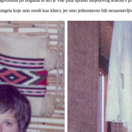
 ogrebotina po nogama ili tko je više puta sprašio susjedovog kokota s p
longeta koje smo nosili kao klinci, jer smo jednostavno bili nezaustavlji