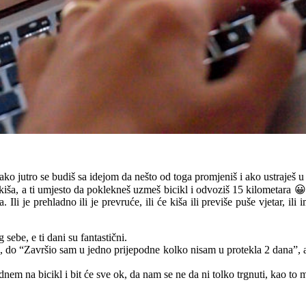
ako jutro se budiš sa idejom da nešto od toga promjeniš i ako ustraješ u
iša, a ti umjesto da poklekneš uzmeš bicikl i odvoziš 15 kilometara 😀 
 Ili je prehladno ili je prevruće, ili će kiša ili previše puše vjetar, ili 
sebe, e ti dani su fantastični.
 do “Završio sam u jedno prijepodne kolko nisam u protekla 2 dana”, a 
nem na bicikl i bit će sve ok, da nam se ne da ni tolko trgnuti, kao to 