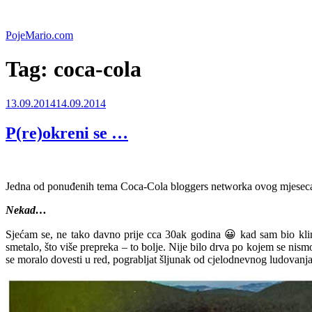
Skip
to
PojeMario.com
content
Tag:
coca-cola
Posted
13.09.2014
14.09.2014
on
P(re)okreni se …
Jedna od ponuđenih tema Coca-Cola bloggers networka ovog mjeseca
Nekad…
Sjećam se, ne tako davno prije cca 30ak godina 😀 kad sam bio klin
smetalo, što više prepreka – to bolje. Nije bilo drva po kojem se nism
se moralo dovesti u red, pograbljat šljunak od cjelodnevnog ludovanja 