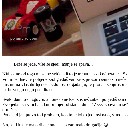
Brže se jede, više se sjedi, manje se spava…
Niti jedno od toga mi se ne sviđa, ali to je trenutna svakodnevnica. Sv
Volim te dnevne pobjede kad gledaš van kroz prozor i samo što neće k
mislim na vlastitu lijenost, sklonost odgađanju, te pronalaženju isprika.
malo zalego nego pedalirao …
Svaki dan novi izgovor, ali one dane kad stisneš zube i pobjediš samog 
Evo jedan sasvim banalan primjer od stanja duha “Zzzz, spava mi se”,
doručak.
Ponekad je upravo to i problem, kao to je tolko jednostavno, samo sjed
No, kad imate malo dijete onda su stvari malo drugačije 😀